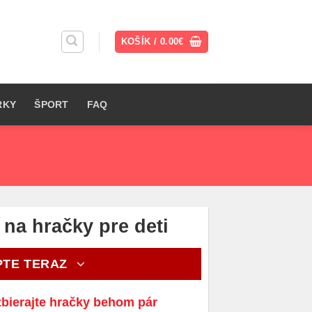
KOŠÍK /
0.00
€
RKY
ŠPORT
FAQ
na hračky pre deti
PTE TERAZ
zbierajte hračky behom pár