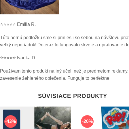
⭐⭐⭐⭐⭐ Emilia R.
Túto hernú podložku sme si priniesli so sebou na návštevu priat
veľký neporiadok! Doteraz to fungovalo skvele a upratovanie d
⭐⭐⭐⭐⭐ Ivanka D.
Používam tento produkt na iný účel, než je predmetom reklamy.
zavesenie žehleného oblečenia. Funguje to perfektne!
SÚVISIACE PRODUKTY
-43%
-20%