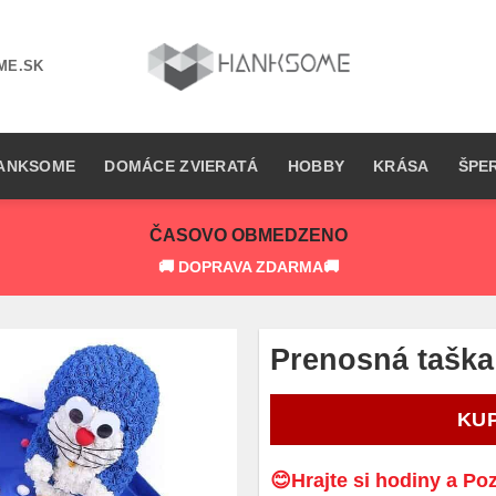
ME.SK
ANKSOME
DOMÁCE ZVIERATÁ
HOBBY
KRÁSA
ŠPE
ČASOVO OBMEDZENO
🚚 DOPRAVA ZDARMA🚚
Prenosná taška 
KU
😊Hrajte si hodiny a Po