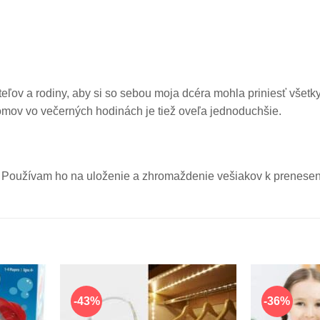
eľov a rodiny, aby si so sebou moja dcéra mohla priniesť všetky
omov vo večerných hodinách je tiež oveľa jednoduchšie.
 Používam ho na uloženie a zhromaždenie vešiakov k preneseniu
-43%
-36%