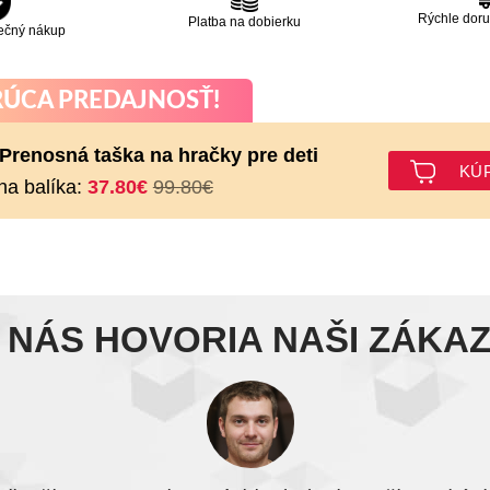
Rýchle doru
Platba na dobierku
ečný nákup
ÚCA PREDAJNOSŤ!
 Prenosná taška na hračky pre deti
KÚP
na balíka:
37.80
€
99.80
€
 NÁS HOVORIA NAŠI ZÁKAZ