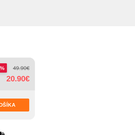
8%
49.90
€
20.90
€
OŠÍKA