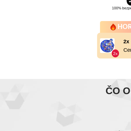
100% bezp
HOR
2x
Ce
2x
ČO O