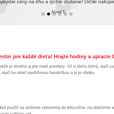
jlepšie ceny na trhu a rýchle dodanie! Určite nakúpi
Josef T.
riestor pre každé dieťa! Hrajte hodiny a upract
kže je vhodná aj pre malé priestory. Až si dieťa dohrá, stačí za
, stačí ho utrieť navlhčenou handričkou a to je všetko.
tiež použiť na uloženie vybavenia do telocvične, na oblečenie 
tarým rodičom atď.