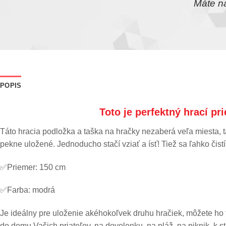
éru.
Máte na
POPIS
Toto je perfektný hrací p
Táto hracia podložka a taška na hračky nezaberá veľa miesta, ta
pekne uložené. Jednoducho stačí vziať a ísť! Tiež sa ľahko čistí
✅Priemer: 150 cm
✅Farba: modrá
Je ideálny pre uloženie akéhokoľvek druhu hračiek, môžete ho 
do domu Vašich priateľov, na dovolenku, na pláž, na piknik, k s