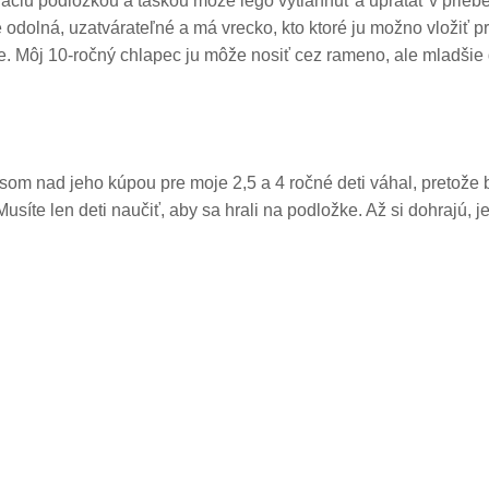
 hraciu podložkou a taškou môže lego vytiahnuť a upratať v prie
a je odolná, uzatvárateľné a má vrecko, kto ktoré ju možno vloži
he. Môj 10-ročný chlapec ju môže nosiť cez rameno, ale mladšie
om nad jeho kúpou pre moje 2,5 a 4 ročné deti váhal, pretože by
 Musíte len deti naučiť, aby sa hrali na podložke. Až si dohrajú