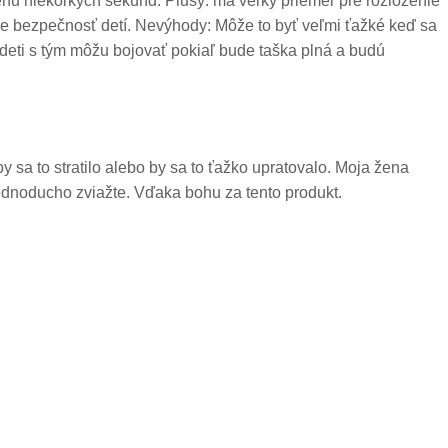
behu niekoľkých sekúnd. Plusy: má veľký priemer pre rozloženie
ť pre bezpečnosť detí. Nevýhody: Môže to byť veľmi ťažké keď sa
 deti s tým môžu bojovať pokiaľ bude taška plná a budú
 sa to stratilo alebo by sa to ťažko upratovalo. Moja žena
, jednoducho zviažte. Vďaka bohu za tento produkt.