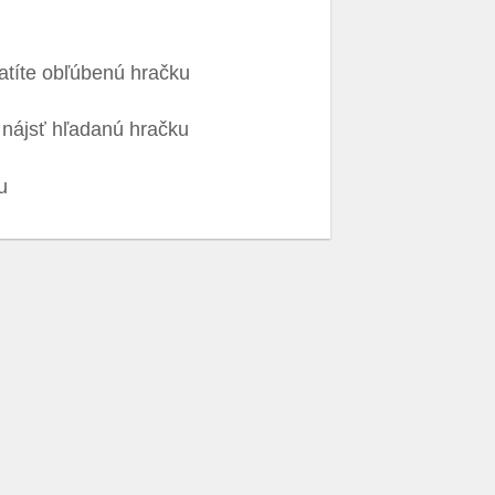
ratíte obľúbenú hračku
 nájsť hľadanú hračku
u