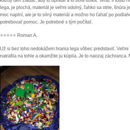
každý deň žiadať, aby to upratal a to bola fuška. Teraz s touto
lega, je plochá, materiál je veľmi odolný, ľahko sa otrie, šnúr
moc naplní, ale je to silný materiál a možno ho ťahať po podla
potrebovať pomoc. Je potrebné s tým počítať.
⭐⭐⭐⭐⭐ Roman A.
Už si bez toho nedokážem hrania lega vôbec predstaviť. Veľmi s
natrafila na tohle a okamžite ju kúpila. Je to naozaj záchranca.