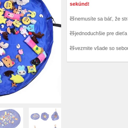
sekúnd!
🧸nemusíte sa báť, že st
🧸jednoduchšie pre dieťa
🧸vezmite všade so sebo