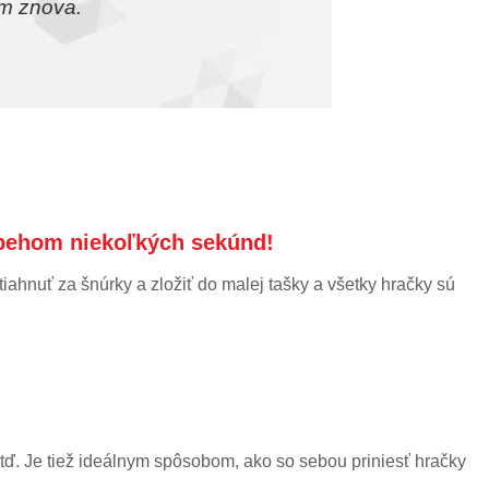
m znova.
Mala som niekoľko o
e behom niekoľkých sekúnd!
tiahnuť za šnúrky a zložiť do malej tašky a všetky hračky sú
atď. Je tiež ideálnym spôsobom, ako so sebou priniesť hračky