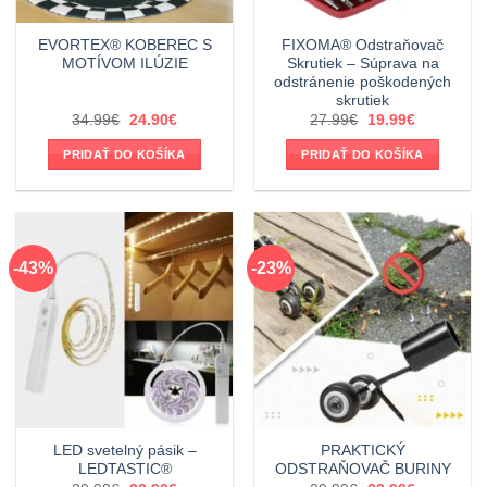
EVORTEX® KOBEREC S
FIXOMA® Odstraňovač
MOTÍVOM ILÚZIE
Skrutiek – Súprava na
odstránenie poškodených
skrutiek
Pôvodná
Aktuálna
Pôvodná
Aktuálna
34.99
€
24.90
€
27.99
€
19.99
€
cena
cena
cena
cena
bola:
je:
bola:
je:
PRIDAŤ DO KOŠÍKA
PRIDAŤ DO KOŠÍKA
34.99€.
24.90€.
27.99€.
19.99€.
-43%
-23%
LED svetelný pásik –
PRAKTICKÝ
LEDTASTIC®
ODSTRAŇOVAČ BURINY