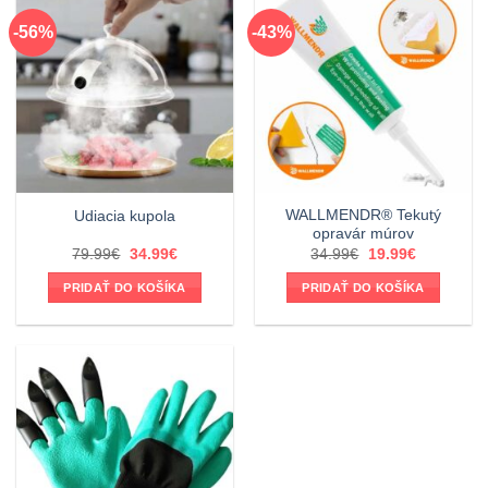
-56%
-43%
WALLMENDR® Tekutý
Udiacia kupola
opravár múrov
Pôvodná
Aktuálna
Pôvodná
Aktuálna
79.99
€
34.99
€
34.99
€
19.99
€
cena
cena
cena
cena
bola:
je:
bola:
je:
PRIDAŤ DO KOŠÍKA
PRIDAŤ DO KOŠÍKA
79.99€.
34.99€.
34.99€.
19.99€.