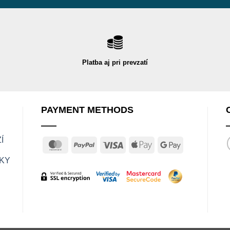
Platba aj pri prevzatí
PAYMENT METHODS
Í
MasterCard
PayPal
Visa
Apple
Google
Pay
Pay
KY