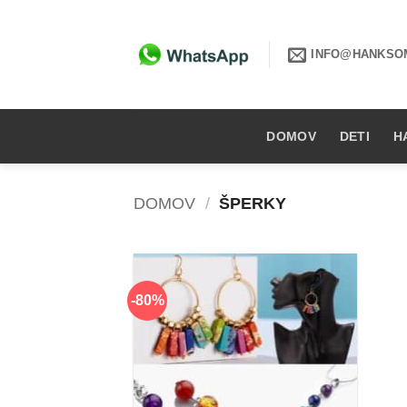
Skip
to
INFO@HANKSO
content
DOMOV
DETI
H
DOMOV
/
ŠPERKY
-80%