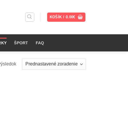
KOŠÍK /
0.00
€
RKY
ŠPORT
FAQ
výsledok