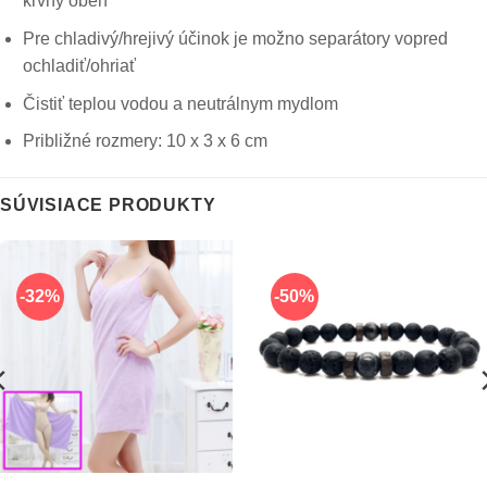
krvný obeh
Pre chladivý/hrejivý účinok je možno separátory vopred
ochladiť/ohriať
Čistiť teplou vodou a neutrálnym mydlom
Približné rozmery: 10 x 3 x 6 cm
SÚVISIACE PRODUKTY
-32%
-50%