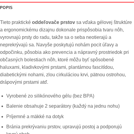
POPIS
Tieto praktické
oddeľovače prstov
sa vďaka gélovej štruktúre
a ergonomickému dizajnu dokonale prispôsobia tvaru nôh,
vyrovnajú prsty do radu, takže sa o seba neotierajú a
neprekrývajú sa. Navyše poskytujú nohám pocit úľavy a
odpočinku, pôsobia ako prevencia a nápravný prostriedok pri
občasných bolestiach nôh, ktoré môžu byť spôsobené
haluxami, kladivkovými prstami, plantárnou fascitídou,
diabetickými nohami, zlou cirkuláciou krvi, pätnou ostrohou,
drápovými prstami atď.
Vyrobené zo silikónového gélu (bez BPA)
Balenie obsahuje 2 separátory (každý na jednu nohu)
Príjemné a mäkké na dotyk
Bránia prekrývaniu prstov, upravujú postoj a podporujú