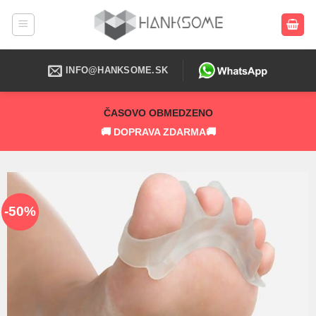
Skip
to
content
INFO@HANKSOME.SK
ČASOVO OBMEDZENO
🚚 DOPRAVA ZDARMA🚚
-50%