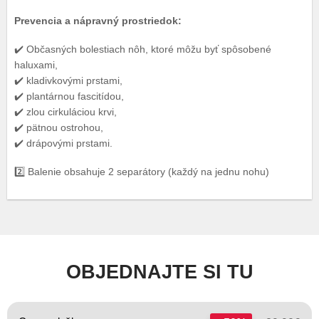
Prevencia a nápravný prostriedok:
✔️ Občasných bolestiach nôh, ktoré môžu byť spôsobené
haluxami,
✔️ kladivkovými prstami,
✔️ plantárnou fascitídou,
✔️ zlou cirkuláciou krvi,
✔️ pätnou ostrohou,
✔️ drápovými prstami.
2️⃣ Balenie obsahuje 2 separátory (každý na jednu nohu)
OBJEDNAJTE SI TU