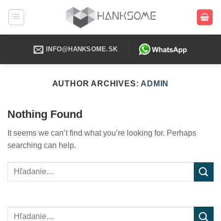
Skip
to
content
INFO@HANKSOME.SK
AUTHOR ARCHIVES:
ADMIN
Nothing Found
It seems we can’t find what you’re looking for. Perhaps
searching can help.