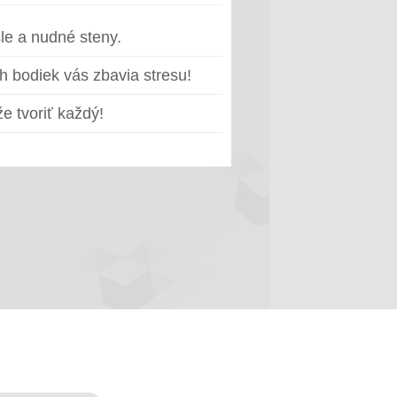
le a nudné steny.
h bodiek vás zbavia stresu!
e tvoriť každý!