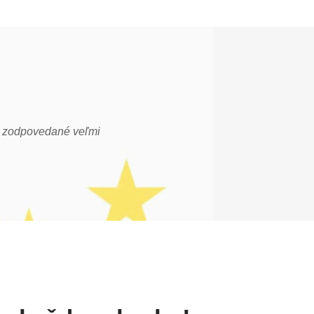
li zodpovedané veľmi
Tento obchod sa stal jedným z mojich n
veľmi realistické, vyzerajú ako produkt,
Dodanie je tiež veľmi rýchle, ich záka