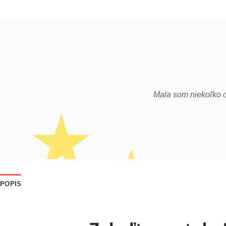
tná. Balíček som dostal za 3 dni aj počas
Mala som niekoľko o
i spokojný :D
POPIS