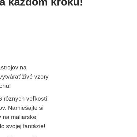
na každom kroku!
strojov na
ytvárať živé vzory
chu!
 rôznych veľkostí
v. Namiešajte si
 na maliarskej
o svojej fantázie!