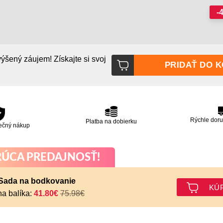
-
ýšený záujem! Získajte si svoj
PRIDAŤ DO K
Rýchle doru
Platba na dobierku
ečný nákup
ÚCA PREDAJNOSŤ!
Sada na bodkovanie
KÚP
a balíka:
41.80
€
75.98
€