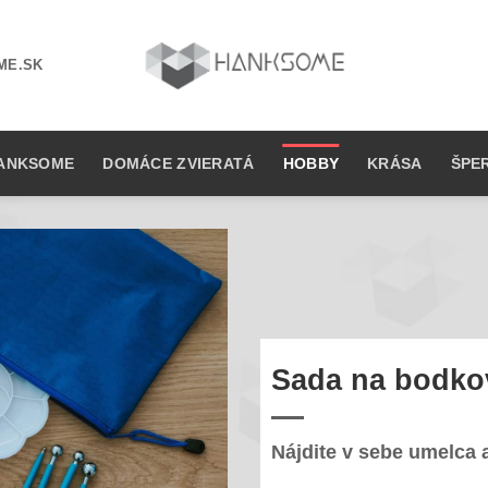
ME.SK
ANKSOME
DOMÁCE ZVIERATÁ
HOBBY
KRÁSA
ŠPE
Sada na bodko
Nájdite v sebe umelca a