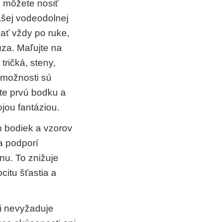
 môžete nosiť
šej vodeodolnej
mať vždy po ruke,
za. Maľujte na
tričká, steny,
 možnosti sú
te prvú bodku a
ojou fantáziou.
 bodiek a vzorov
a podporí
u. To znižuje
ocitu šťastia a
i nevyžaduje