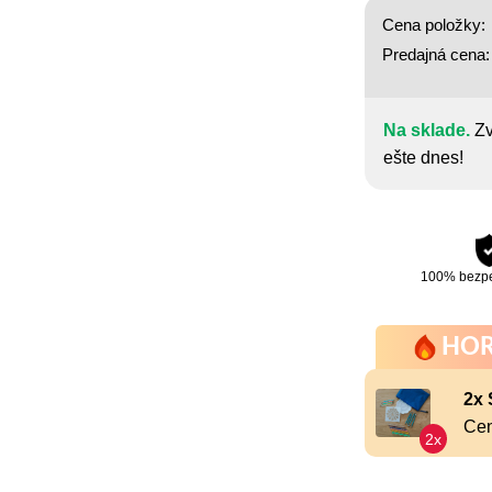
Cena položky:
Predajná cena:
Na sklade.
Zv
ešte dnes!
100% bezp
HOR
2x 
Cen
2x