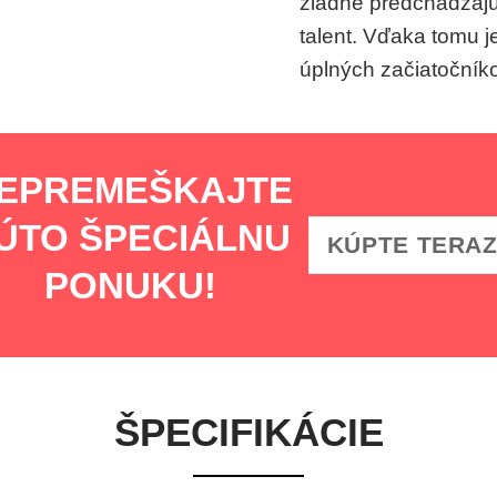
žiadne predchádzajú
talent. Vďaka tomu je
úplných začiatočníkov
EPREMEŠKAJTE
ÚTO ŠPECIÁLNU
KÚPTE TERA
PONUKU!
ŠPECIFIKÁCIE