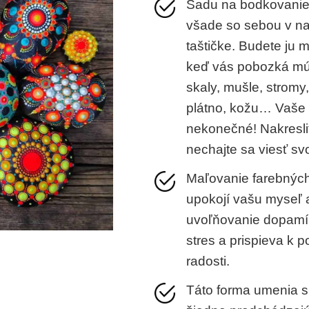
Sadu na bodkovanie
všade so sebou v na
taštičke. Budete ju 
keď vás pobozká mú
skaly, mušle, stromy, 
plátno, kožu… Vaše
nekonečné! Nakresli
nechajte sa viesť sv
Maľovanie farebných
upokojí vašu myseľ 
uvoľňovanie dopamín
stres a prispieva k p
radosti.
Táto forma umenia s