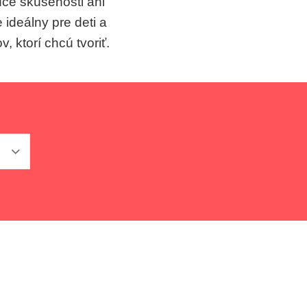
ce skúsenosti ani
 ideálny pre deti a
, ktorí chcú tvoriť.
Z