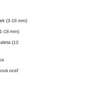
iek (3-15 mm)
(1-18 mm)
aleta (12
ka
ezová oceľ