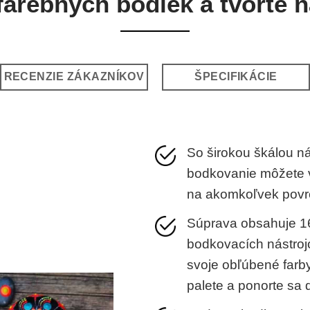
 farebných bodiek a tvorte 
RECENZIE ZÁKAZNÍKOV
ŠPECIFIKÁCIE
So širokou škálou ná
bodkovanie môžete v
na akomkoľvek povr
Súprava obsahuje 16
bodkovacích nástrojo
svoje obľúbené farby
palete a ponorte sa d