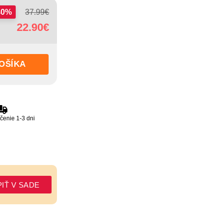
40%
37.99
€
22.90
€
OŠÍKA
čenie 1-3 dni
IŤ V SADE