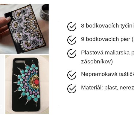
8 bodkovacích tyčin
9 bodkovacích pier 
Plastová maliarska p
zásobníkov)
Nepremokavá taštič
Materiál: plast, ner