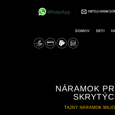
Skip
to
INFO@HANKSO
content
DOMOV
DETI
H
NÁRAMOK PR
SKRYTÝ
TAJNÝ NÁRAMOK MILI