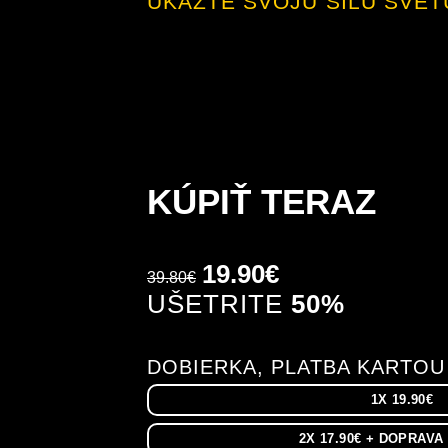
UKÁŽTE SVOJU SILU SVET
KÚPIŤ TERAZ
19.90€
39.80€
UŠETRITE
50%
DOBIERKA, PLATBA KARTOU
1X 19.90€
2X 17.90€ + DOPRAV