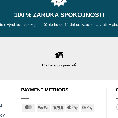
100 % ZÁRUKA SPOKOJNOSTI
ste s výrobkom spokojní, môžete ho do 14 dní od zakúpenia vrátiť v plne
Platba aj pri prevzatí
PAYMENT METHODS
Í
MasterCard
PayPal
Visa
Apple
Google
Pay
Pay
KY