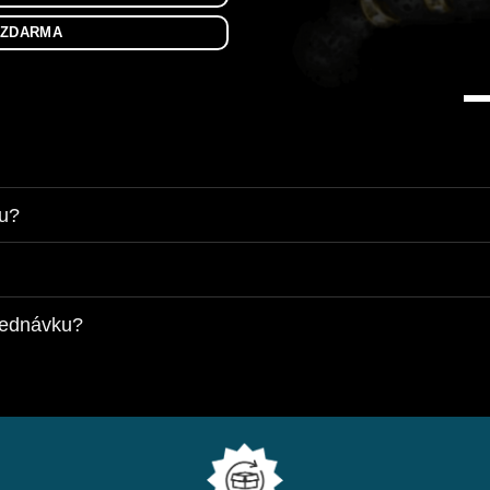
A ZDARMA
ku?
jednávku?