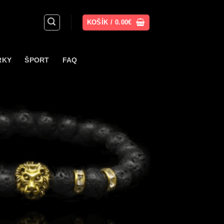
KOŠÍK /
0.00
€
RKY
ŠPORT
FAQ