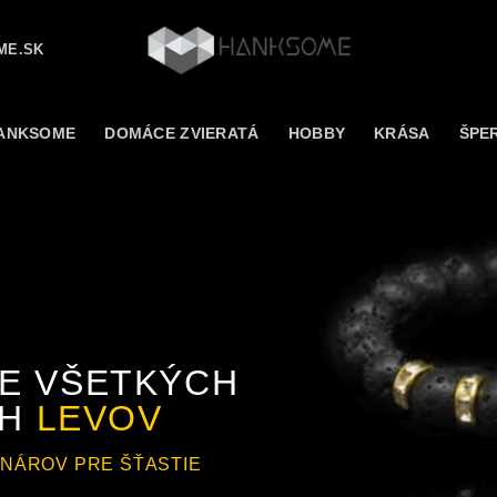
ME.SK
ANKSOME
DOMÁCE ZVIERATÁ
HOBBY
KRÁSA
ŠPE
E VŠETKÝCH
CH
LEVOV
ONÁROV PRE ŠŤASTIE