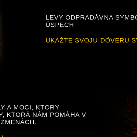
LEVY ODPRADÁVNA SYMBO
ÚSPECH
UKÁŽTE SVOJU DÔVERU S
LY A MOCI, KTORÝ
Y, KTORÁ NÁM POMÁHA V
H ZMENÁCH.