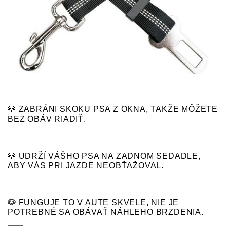
🐶 ZABRÁNI SKOKU PSA Z OKNA, TAKŽE MÔŽETE
BEZ OBÁV RIADIŤ.
🐶
UDRŽÍ VÁŠHO PSA NA ZADNOM SEDADLE,
ABY VÁS PRI JAZDE NEOBŤAŽOVAL.
🐶
FUNGUJE TO V AUTE SKVELE, NIE JE
POTREBNÉ SA OBÁVAŤ NÁHLEHO BRZDENIA.