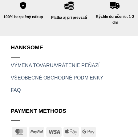
Rýchle doručenie: 1-2
100% bezpečný nákup
Platba aj pri prevzatí
dni
HANKSOME
VÝMENA TOVARU/VRÁTENIE PEŇAZÍ
VŠEOBECNÉ OBCHODNÉ PODMIENKY
FAQ
PAYMENT METHODS
MasterCard
PayPal
Visa
Apple
Google