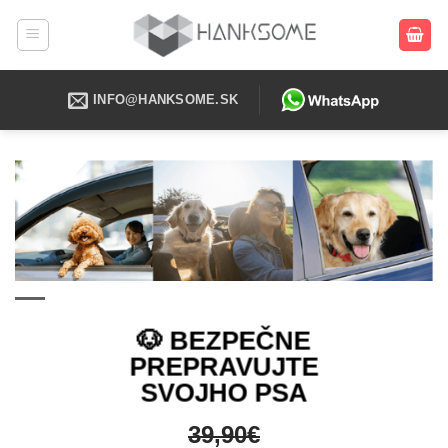
Skip
to
content
INFO@HANKSOME.SK
🐶 BEZPEČNE
PREPRAVUJTE
SVOJHO PSA
39,90€