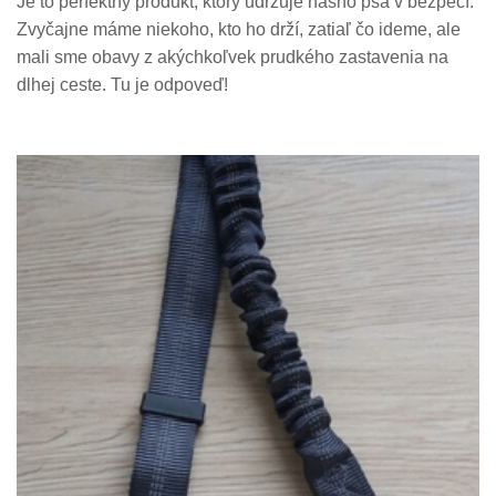
Je to perfektný produkt, ktorý udržuje nášho psa v bezpečí.
Zvyčajne máme niekoho, kto ho drží, zatiaľ čo ideme, ale
mali sme obavy z akýchkoľvek prudkého zastavenia na
dlhej ceste. Tu je odpoveď!