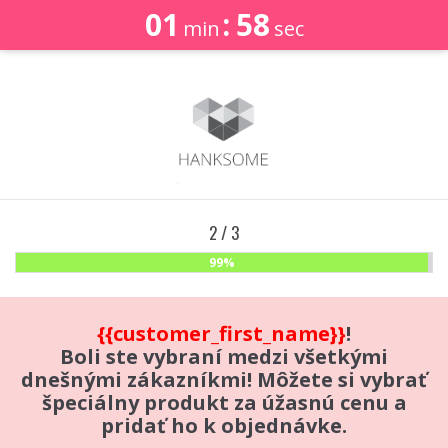
01
:
58
min
sec
2 / 3
99%
{{customer_first_name}}
!
Boli ste vybraní medzi všetkými
dnešnými zákazníkmi! Môžete si vybrať
špeciálny produkt za úžasnú cenu a
pridať ho k objednávke.