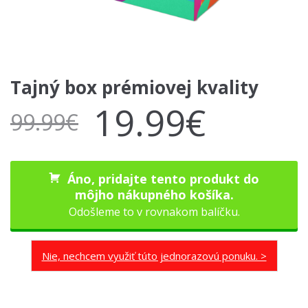
Tajný box prémiovej kvality
19.99
€
99.99
€
Áno, pridajte tento produkt do
môjho nákupného košíka.
Odošleme to v rovnakom balíčku.
Nie, nechcem využiť túto jednorazovú ponuku. >