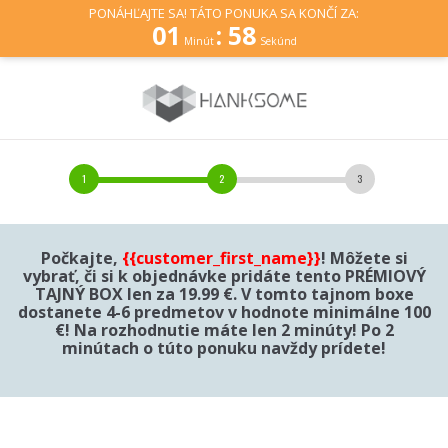
PONÁHĽAJTE SA! TÁTO PONUKA SA KONČÍ ZA:
01
:
58
Minút
Sekúnd
Počkajte,
{{customer_first_name}}
! Môžete si
vybrať, či si k objednávke pridáte tento PRÉMIOVÝ
TAJNÝ BOX len za 19.99 €. V tomto tajnom boxe
dostanete 4-6 predmetov v hodnote minimálne 100
€! Na rozhodnutie máte len 2 minúty! Po 2
minútach o túto ponuku navždy prídete!