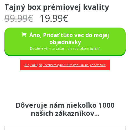
Tajný box prémiovej kvality
99.99
€
19.99
€
Áno, Pridať túto vec do mojej
objednávky
Dodáme vám to zadarmo v rovnakom balení.
Nie, ďakujem, nechcem využiť túto ponuku na jednorazové
Dôveruje nám niekoľko 1000
našich zákazníkov...